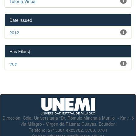
Tutoría Virtual
1
Date issued
2012
1
Has File(s)
true
1
Dirección:
Cdla. Universitaria “Dr. Rómulo Minchala Murillo” - Km.1.5
vía Milagro - Virgen de Fátima; Guayas, Ecuador.
Teléfono:
2715081 ext:3702, 3703, 3704
Correo:
biblioteca.crai@unemi.edu.ec