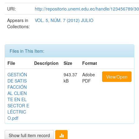
URI:
http://repositorio.unemi.edu.ec/handle/123456789/3
Appears in
VOL. 5, NÚM. 7 (2012) JULIO
Collections:
Files in This Item:
File
Description
Size
Format
GESTIÓN
943.37
Adobe
View/Open
DE SATIS
kB
PDF
FACCIÓN
AL CLIEN
TE EN EL
SECTOR E
LÉCTRIC
O.pdf
Show full item record