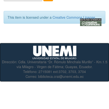
This item is licensed under a
Creative Commons License
Dirección:
Cdla. Universitaria “Dr. Rómulo Minchala Murillo” - Km.1.5
vía Milagro - Virgen de Fátima; Guayas, Ecuador.
Teléfono:
2715081 ext:3702, 3703, 3704
Correo:
biblioteca.crai@unemi.edu.ec