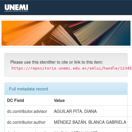
Skip
navigation
Please use this identifier to cite or link to this item:
https://repositorio.unemi.edu.ec/xmlui/handle/12345
Full metadata record
DC Field
Value
dc.contributor.advisor
AGUILAR PITA, DIANA
dc.contributor.author
MÉNDEZ BAZÁN, BLANCA GABRIELA