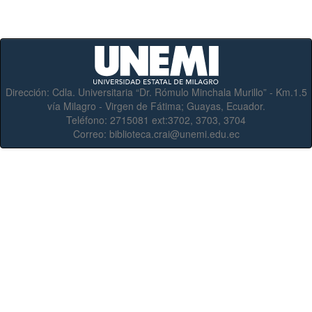
Dirección:
Cdla. Universitaria “Dr. Rómulo Minchala Murillo” - Km.1.5
vía Milagro - Virgen de Fátima; Guayas, Ecuador.
Teléfono:
2715081 ext:3702, 3703, 3704
Correo:
biblioteca.crai@unemi.edu.ec