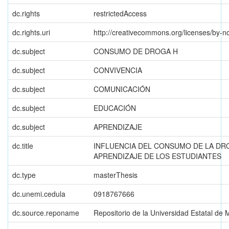
dc.rights
restrictedAccess
dc.rights.uri
http://creativecommons.org/licenses/by-nc
dc.subject
CONSUMO DE DROGA H
dc.subject
CONVIVENCIA
dc.subject
COMUNICACIÓN
dc.subject
EDUCACIÓN
dc.subject
APRENDIZAJE
dc.title
INFLUENCIA DEL CONSUMO DE LA DR
APRENDIZAJE DE LOS ESTUDIANTES
dc.type
masterThesis
dc.unemi.cedula
0918767666
dc.source.reponame
Repositorio de la Universidad Estatal de 