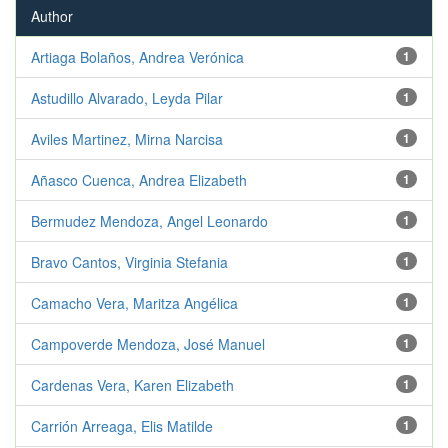
Author
Artiaga Bolaños, Andrea Verónica
1
Astudillo Alvarado, Leyda Pilar
1
Aviles Martinez, Mirna Narcisa
1
Añasco Cuenca, Andrea Elizabeth
1
Bermudez Mendoza, Angel Leonardo
1
Bravo Cantos, Virginia Stefania
1
Camacho Vera, Maritza Angélica
1
Campoverde Mendoza, José Manuel
1
Cardenas Vera, Karen Elizabeth
1
Carrión Arreaga, Elis Matilde
1