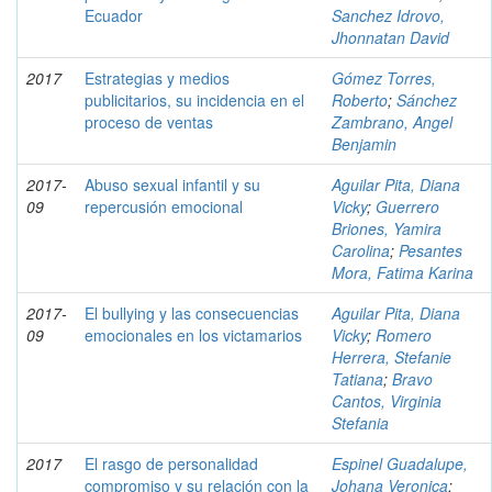
Ecuador
Sanchez Idrovo,
Jhonnatan David
2017
Estrategias y medios
Gómez Torres,
publicitarios, su incidencia en el
Roberto
;
Sánchez
proceso de ventas
Zambrano, Angel
Benjamin
2017-
Abuso sexual infantil y su
Aguilar Pita, Diana
09
repercusión emocional
Vicky
;
Guerrero
Briones, Yamira
Carolina
;
Pesantes
Mora, Fatima Karina
2017-
El bullying y las consecuencias
Aguilar Pita, Diana
09
emocionales en los victamarios
Vicky
;
Romero
Herrera, Stefanie
Tatiana
;
Bravo
Cantos, Virginia
Stefania
2017
El rasgo de personalidad
Espinel Guadalupe,
compromiso y su relación con la
Johana Veronica
;