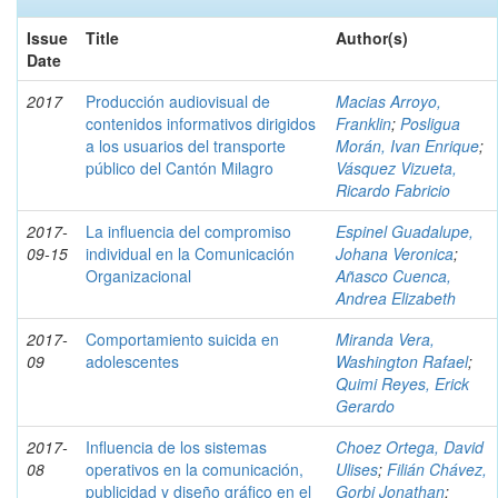
Issue
Title
Author(s)
Date
2017
Producción audiovisual de
Macias Arroyo,
contenidos informativos dirigidos
Franklin
;
Posligua
a los usuarios del transporte
Morán, Ivan Enrique
;
público del Cantón Milagro
Vásquez Vizueta,
Ricardo Fabricio
2017-
La influencia del compromiso
Espinel Guadalupe,
09-15
individual en la Comunicación
Johana Veronica
;
Organizacional
Añasco Cuenca,
Andrea Elizabeth
2017-
Comportamiento suicida en
Miranda Vera,
09
adolescentes
Washington Rafael
;
Quimi Reyes, Erick
Gerardo
2017-
Influencia de los sistemas
Choez Ortega, David
08
operativos en la comunicación,
Ulises
;
Filián Chávez,
publicidad y diseño gráfico en el
Gorbi Jonathan
;