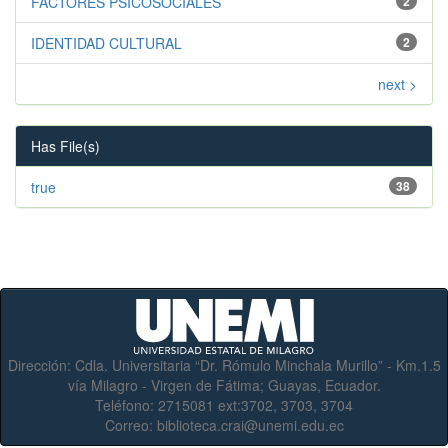
FACTORES PSICOSOCIALES
2
IDENTIDAD CULTURAL
2
next >
Has File(s)
true
38
Dirección:
Cdla. Universitaria “Dr. Rómulo Minchala Murillo” - Km.1.5
vía Milagro - Virgen de Fátima; Guayas, Ecuador.
Teléfono:
2715081 ext:3702, 3703, 3704
Correo:
biblioteca.crai@unemi.edu.ec