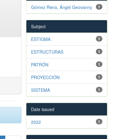
Gómez Riera, Ángel Geovanny
1
Subject
ESTIGMA
1
ESTRUCTURAS
1
PATRÓN
1
PROYECCIÓN
1
SISTEMA
1
Date issued
2022
1