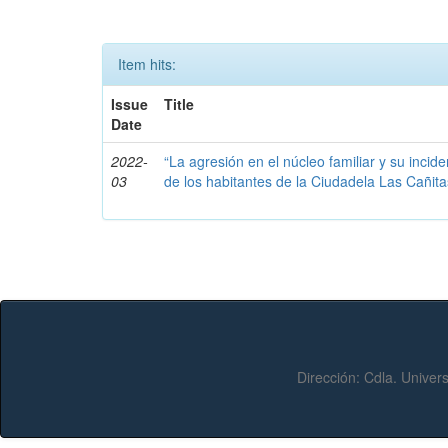
Item hits:
Issue
Title
Date
2022-
“La agresión en el núcleo familiar y su incid
03
de los habitantes de la Ciudadela Las Cañita
Dirección:
Cdla. Univers