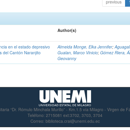
previous
Author(s)
encia en el estado depresivo
Almeida Monge, Elka Jennifer
;
Aguagal
s del Cantón Naranjito
Gualan, Marco Vinicio
;
Gómez Riera, Á
Geovanny
itaria “Dr. Rómulo Minchala Murillo” - Km.1.5 vía Milagro - Virgen de 
Teléfono:
2715081 ext:3702, 3703, 3704
Correo:
biblioteca.crai@unemi.edu.ec