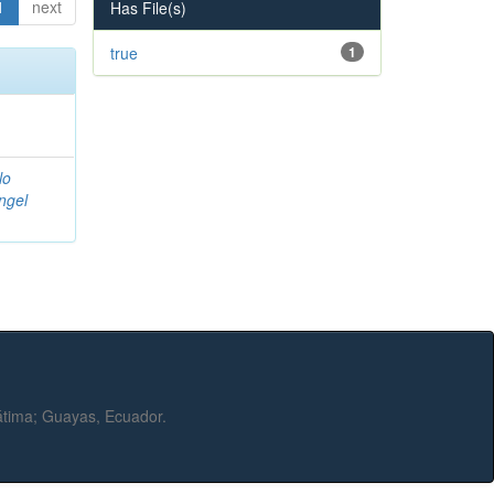
1
next
Has File(s)
true
1
lo
ngel
Fátima; Guayas, Ecuador.