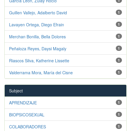
García León, Zulay Rocío
1
Guillen Vallejo, Adalberto David
1
Lavayen Ortega, Diego Efrain
1
Merchan Bonilla, Bella Dolores
1
Peñaloza Reyes, Daysi Magaly
1
Riascos Silva, Katherine Lissette
1
Valderrama Mora, María del Cisne
1
Subject
APRENDIZAJE
1
BIOPSICOSEXUAL
1
COLABORADORES
1