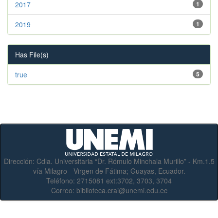
2017
1
2019
1
Has File(s)
true
5
Dirección:
Cdla. Universitaria “Dr. Rómulo Minchala Murillo” - Km.1.5
vía Milagro - Virgen de Fátima; Guayas, Ecuador.
Teléfono:
2715081 ext:3702, 3703, 3704
Correo:
biblioteca.crai@unemi.edu.ec