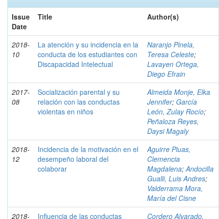
Issue
Title
Author(s)
Date
2018-
La atención y su incidencia en la
Naranjo Pinela,
10
conducta de los estudiantes con
Teresa Celeste
;
Discapacidad Intelectual
Lavayen Ortega,
Diego Efrain
2017-
Socialización parental y su
Almeida Monje, Elka
08
relación con las conductas
Jennifer
;
García
violentas en niños
León, Zulay Rocío
;
Peñaloza Reyes,
Daysi Magaly
2018-
Incidencia de la motivación en el
Aguirre Pluas,
12
desempeño laboral del
Clemencia
colaborar
Magdalena
;
Andocilla
Gualli, Luis Andres
;
Valderrama Mora,
María del Cisne
2018-
Influencia de las conductas
Cordero Alvarado,