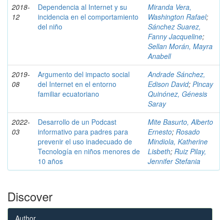
2018-
Dependencia al Internet y su
Miranda Vera,
12
incidencia en el comportamiento
Washington Rafael
;
del niño
Sánchez Suarez,
Fanny Jacqueline
;
Sellan Morán, Mayra
Anabell
2019-
Argumento del impacto social
Andrade Sánchez,
08
del Internet en el entorno
Edison David
;
Pincay
familiar ecuatoriano
Quinónez, Génesis
Saray
2022-
Desarrollo de un Podcast
Mite Basurto, Alberto
03
informativo para padres para
Ernesto
;
Rosado
prevenir el uso inadecuado de
Mindiola, Katherine
Tecnología en niños menores de
Lisbeth
;
Ruiz Pilay,
10 años
Jennifer Stefania
Discover
Author