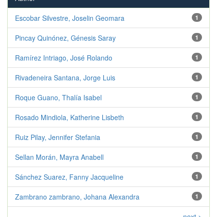
Escobar Silvestre, Joselin Geomara
1
Pincay Quinónez, Génesis Saray
1
Ramírez Intriago, José Rolando
1
Rivadeneira Santana, Jorge Luis
1
Roque Guano, Thalía Isabel
1
Rosado Mindiola, Katherine Lisbeth
1
Ruiz Pilay, Jennifer Stefania
1
Sellan Morán, Mayra Anabell
1
Sánchez Suarez, Fanny Jacqueline
1
Zambrano zambrano, Johana Alexandra
1
next >