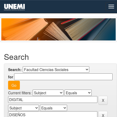
Skip
navigation
Search
Search:
for
Current filters: