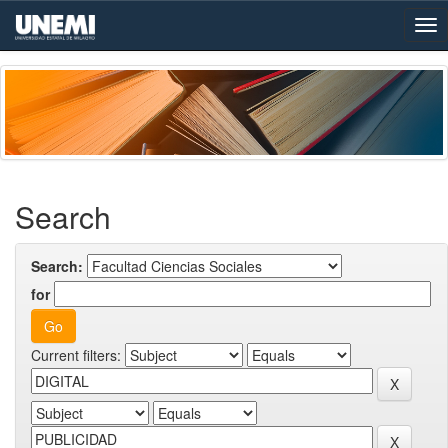
Skip
navigation
Search
Search:
for
Current filters: