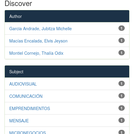
Discover
Author
Garcia Andrade, Jubitza Michelle
1
Macías Encalada, Elvis Jeyson
1
Montiel Cornejo, Thalía Odix
1
Subject
AUDIOVISUAL
1
COMUNICACIÓN
1
EMPRENDIMIENTOS
1
MENSAJE
1
MICRONEGOCIOS
1