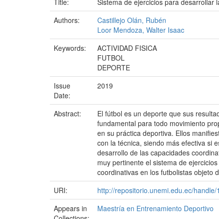
Title:
Sistema de ejercicios para desarrollar
Authors:
Castillejo Olán, Rubén
Loor Mendoza, Walter Isaac
Keywords:
ACTIVIDAD FISICA
FUTBOL
DEPORTE
Issue
2019
Date:
Abstract:
El fútbol es un deporte que sus result
fundamental para todo movimiento propi
en su práctica deportiva. Ellos manifie
con la técnica, siendo más efectiva si
desarrollo de las capacidades coordina
muy pertinente el sistema de ejercicio
coordinativas en los futbolistas objeto 
URI:
http://repositorio.unemi.edu.ec/handl
Appears in
Maestría en Entrenamiento Deportivo
Collections: