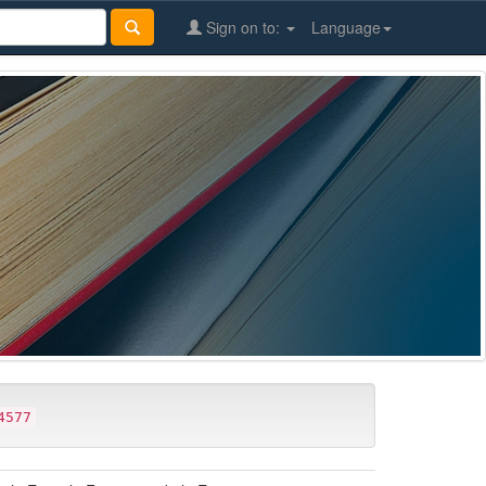
Sign on to:
Language
4577