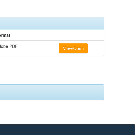
ormat
dobe PDF
View/Open