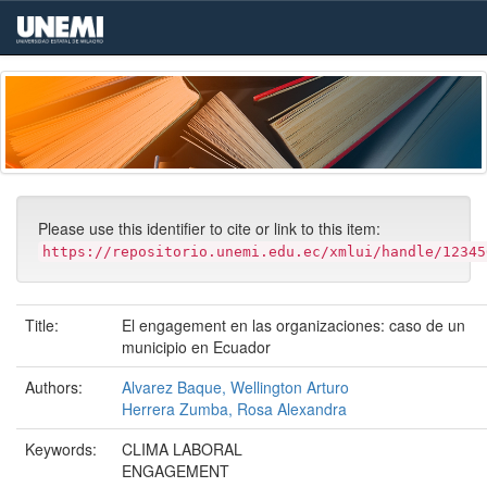
Skip
navigation
Please use this identifier to cite or link to this item:
https://repositorio.unemi.edu.ec/xmlui/handle/12345
Title:
El engagement en las organizaciones: caso de un
municipio en Ecuador
Authors:
Alvarez Baque, Wellington Arturo
Herrera Zumba, Rosa Alexandra
Keywords:
CLIMA LABORAL
ENGAGEMENT