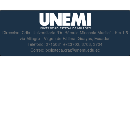
Dirección:
Cdla. Universitaria “Dr. Rómulo Minchala Murillo” - Km.1.5
vía Milagro - Virgen de Fátima; Guayas, Ecuador.
Teléfono:
2715081 ext:3702, 3703, 3704
Correo:
biblioteca.crai@unemi.edu.ec