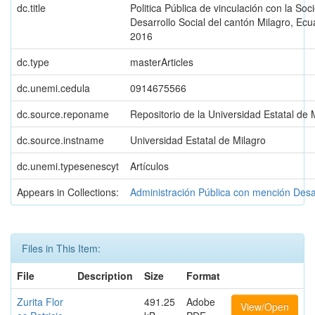
dc.title
Politica Pública de vinculación con la Soc
Desarrollo Social del cantón Milagro, Ecu
2016
dc.type
masterArticles
dc.unemi.cedula
0914675566
dc.source.reponame
Repositorio de la Universidad Estatal de 
dc.source.instname
Universidad Estatal de Milagro
dc.unemi.typesenescyt
Artículos
Appears in Collections:
Administración Pública con mención Desarr
Files in This Item:
File
Description
Size
Format
Zurita Flor
491.25
Adobe
View/Open