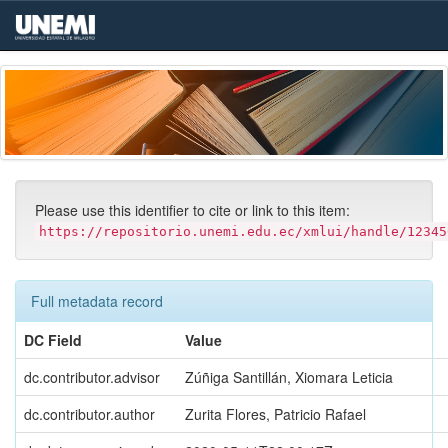
Skip
navigation
Please use this identifier to cite or link to this item:
https://repositorio.unemi.edu.ec/xmlui/handle/12345
Full metadata record
DC Field
Value
dc.contributor.advisor
Zúñiga Santillán, Xiomara Leticia
dc.contributor.author
Zurita Flores, Patricio Rafael