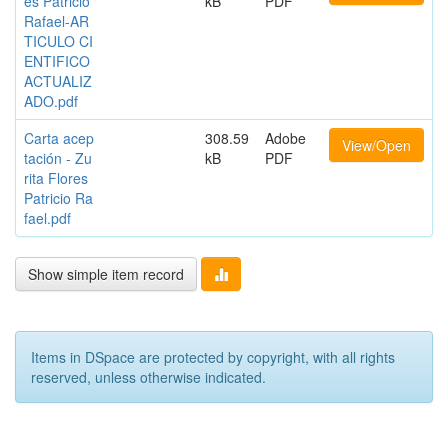
es Patricio
kB
PDF
Rafael-AR
TICULO CI
ENTIFICO
ACTUALIZ
ADO.pdf
Carta acep
308.59
Adobe
View/Open
tación - Zu
kB
PDF
rita Flores
Patricio Ra
fael.pdf
Show simple item record
Items in DSpace are protected by copyright, with all rights
reserved, unless otherwise indicated.