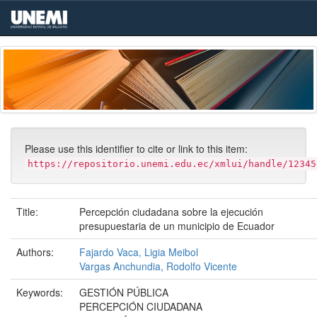
Skip
navigation
Please use this identifier to cite or link to this item:
https://repositorio.unemi.edu.ec/xmlui/handle/12345
Title:
Percepción ciudadana sobre la ejecución
presupuestaria de un municipio de Ecuador
Authors:
Fajardo Vaca, Ligia Meibol
Vargas Anchundia, Rodolfo Vicente
Keywords:
GESTIÓN PÚBLICA
PERCEPCIÓN CIUDADANA