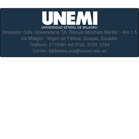
Dirección:
Cdla. Universitaria “Dr. Rómulo Minchala Murillo” - Km.1.5
vía Milagro - Virgen de Fátima; Guayas, Ecuador.
Teléfono:
2715081 ext:3702, 3703, 3704
Correo:
biblioteca.crai@unemi.edu.ec