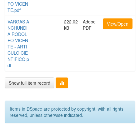
FO VICEN
TE.pdf
VARGAS A
222.02
Adobe
View/Open
NCHUNDI
kB
PDF
A RODOL
FO VICEN
TE - ARTI
CULO CIE
NTIFICO.p
df
Show full item record
Items in DSpace are protected by copyright, with all rights
reserved, unless otherwise indicated.