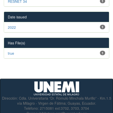
RESNET 34
1
Date issued
2022
1
Has File(s)
true
1
Dirección:
Cdla. Universitaria “Dr. Rómulo Minchala Murillo” - Km.1.5
vía Milagro - Virgen de Fátima; Guayas, Ecuador.
Teléfono:
2715081 ext:3702, 3703, 3704