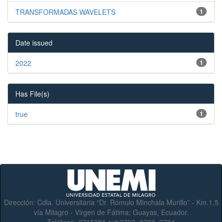
TRANSFORMADAS WAVELETS
1
Date issued
2022
1
Has File(s)
true
1
Dirección:
Cdla. Universitaria “Dr. Rómulo Minchala Murillo” - Km.1.5
vía Milagro - Virgen de Fátima; Guayas, Ecuador.
Teléfono:
2715081 ext:3702, 3703, 3704