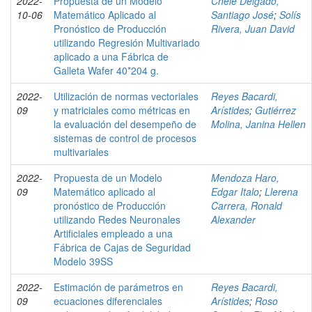
2022-
Propuesta de un Modelo
Chele Delgado,
10-06
Matemático Aplicado al
Santiago José
;
Solís
Pronóstico de Producción
Rivera, Juan David
utilizando Regresión Multivariado
aplicado a una Fábrica de
Galleta Wafer 40*204 g.
2022-
Utilización de normas vectoriales
Reyes Bacardi,
09
y matriciales como métricas en
Arístides
;
Gutiérrez
la evaluación del desempeño de
Molina, Janina Hellen
sistemas de control de procesos
multivariales
2022-
Propuesta de un Modelo
Mendoza Haro,
09
Matemático aplicado al
Edgar Italo
;
Llerena
pronóstico de Producción
Carrera, Ronald
utilizando Redes Neuronales
Alexander
Artificiales empleado a una
Fábrica de Cajas de Seguridad
Modelo 39SS
2022-
Estimación de parámetros en
Reyes Bacardi,
09
ecuaciones diferenciales
Arístides
;
Roso