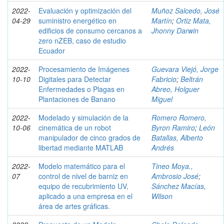
2022-
Evaluación y optimización del
Muñoz Salcedo, José
04-29
suministro energético en
Martín
;
Ortiz Mata,
edificios de consumo cercanos a
Jhonny Darwin
zero nZEB, caso de estudio
Ecuador
2022-
Procesamiento de Imágenes
Guevara Viejó, Jorge
10-10
Digitales para Detectar
Fabricio
;
Beltrán
Enfermedades o Plagas en
Abreo, Holguer
Plantaciones de Banano
Miguel
2022-
Modelado y simulación de la
Romero Romero,
10-06
cinemática de un robot
Byron Ramiro
;
León
manipulador de cinco grados de
Batallas, Alberto
libertad mediante MATLAB
Andrés
2022-
Modelo matemático para el
Tineo Moya.,
07
control de nivel de barniz en
Ambrosio José
;
equipo de recubrimiento UV,
Sánchez Macías,
aplicado a una empresa en el
Wilson
área de artes gráficas.