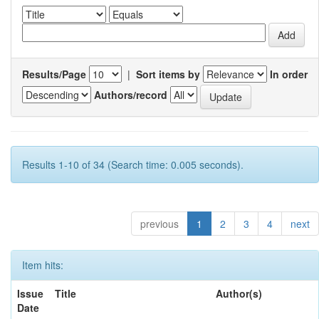
Results/Page
|
Sort items by
In order
Authors/record
Results 1-10 of 34 (Search time: 0.005 seconds).
previous
1
2
3
4
next
Item hits:
Issue
Title
Author(s)
Date