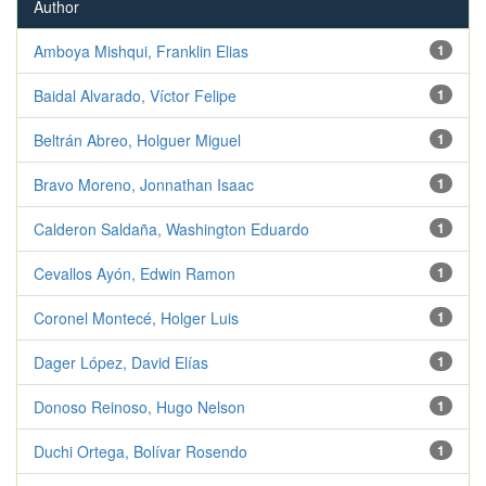
Author
Amboya Mishqui, Franklin Elias
1
Baidal Alvarado, Víctor Felipe
1
Beltrán Abreo, Holguer Miguel
1
Bravo Moreno, Jonnathan Isaac
1
Calderon Saldaña, Washington Eduardo
1
Cevallos Ayón, Edwin Ramon
1
Coronel Montecé, Holger Luis
1
Dager López, David Elías
1
Donoso Reinoso, Hugo Nelson
1
Duchi Ortega, Bolívar Rosendo
1