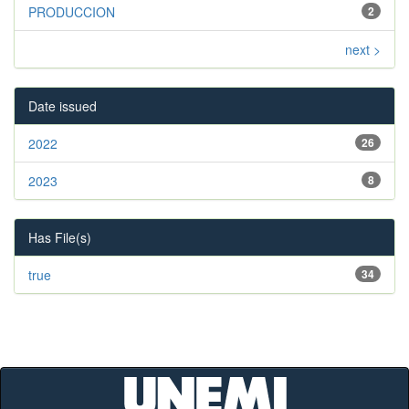
PRODUCCION
2
next >
Date issued
2022
26
2023
8
Has File(s)
true
34