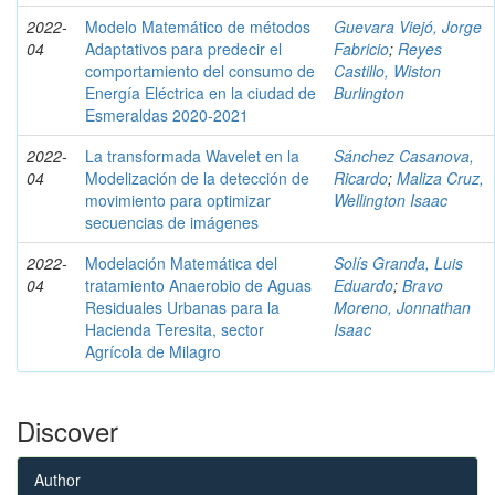
2022-
Modelo Matemático de métodos
Guevara Viejó, Jorge
04
Adaptativos para predecir el
Fabricio
;
Reyes
comportamiento del consumo de
Castillo, Wiston
Energía Eléctrica en la ciudad de
Burlington
Esmeraldas 2020-2021
2022-
La transformada Wavelet en la
Sánchez Casanova,
04
Modelización de la detección de
Ricardo
;
Maliza Cruz,
movimiento para optimizar
Wellington Isaac
secuencias de imágenes
2022-
Modelación Matemática del
Solís Granda, Luis
04
tratamiento Anaerobio de Aguas
Eduardo
;
Bravo
Residuales Urbanas para la
Moreno, Jonnathan
Hacienda Teresita, sector
Isaac
Agrícola de Milagro
Discover
Author