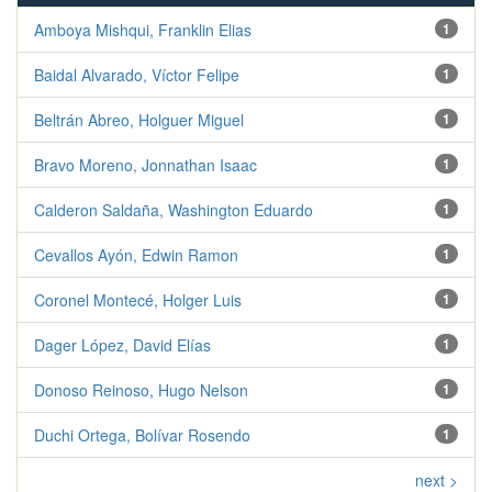
Amboya Mishqui, Franklin Elias
1
Baidal Alvarado, Víctor Felipe
1
Beltrán Abreo, Holguer Miguel
1
Bravo Moreno, Jonnathan Isaac
1
Calderon Saldaña, Washington Eduardo
1
Cevallos Ayón, Edwin Ramon
1
Coronel Montecé, Holger Luis
1
Dager López, David Elías
1
Donoso Reinoso, Hugo Nelson
1
Duchi Ortega, Bolívar Rosendo
1
next >