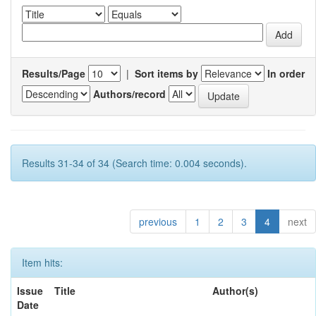
Results/Page
|
Sort items by
In order
Authors/record
Results 31-34 of 34 (Search time: 0.004 seconds).
previous
1
2
3
4
next
Item hits:
Issue
Title
Author(s)
Date