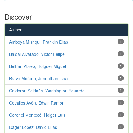
Discover
Author
Amboya Mishqui, Franklin Elias
1
Baidal Alvarado, Víctor Felipe
1
Beltrán Abreo, Holguer Miguel
1
Bravo Moreno, Jonnathan Isaac
1
Calderon Saldaña, Washington Eduardo
1
Cevallos Ayón, Edwin Ramon
1
Coronel Montecé, Holger Luis
1
Dager López, David Elías
1