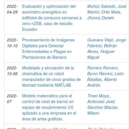
2022-
Evaluación y optimización del
Muñoz Salcedo, José
04-29
suministro energético en
Martín
;
Ortiz Mata,
edificios de consumo cercanos a
Jhonny Darwin
zero nZEB, caso de estudio
Ecuador
2022-
Procesamiento de Imágenes
Guevara Viejó, Jorge
10-10
Digitales para Detectar
Fabricio
;
Beltrán
Enfermedades o Plagas en
Abreo, Holguer
Plantaciones de Banano
Miguel
2022-
Modelado y simulación de la
Romero Romero,
10-06
cinemática de un robot
Byron Ramiro
;
León
manipulador de cinco grados de
Batallas, Alberto
libertad mediante MATLAB
Andrés
2022-
Modelo matemático para el
Tineo Moya.,
07
control de nivel de barniz en
Ambrosio José
;
equipo de recubrimiento UV,
Sánchez Macías,
aplicado a una empresa en el
Wilson
área de artes gráficas.