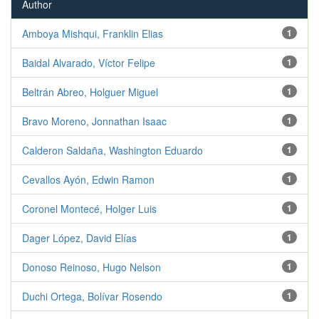
Author
Amboya Mishqui, Franklin Elias
1
Baidal Alvarado, Víctor Felipe
1
Beltrán Abreo, Holguer Miguel
1
Bravo Moreno, Jonnathan Isaac
1
Calderon Saldaña, Washington Eduardo
1
Cevallos Ayón, Edwin Ramon
1
Coronel Montecé, Holger Luis
1
Dager López, David Elías
1
Donoso Reinoso, Hugo Nelson
1
Duchi Ortega, Bolívar Rosendo
1