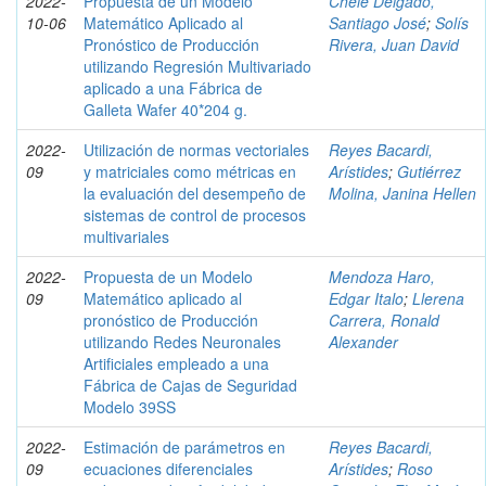
2022-
Propuesta de un Modelo
Chele Delgado,
10-06
Matemático Aplicado al
Santiago José
;
Solís
Pronóstico de Producción
Rivera, Juan David
utilizando Regresión Multivariado
aplicado a una Fábrica de
Galleta Wafer 40*204 g.
2022-
Utilización de normas vectoriales
Reyes Bacardi,
09
y matriciales como métricas en
Arístides
;
Gutiérrez
la evaluación del desempeño de
Molina, Janina Hellen
sistemas de control de procesos
multivariales
2022-
Propuesta de un Modelo
Mendoza Haro,
09
Matemático aplicado al
Edgar Italo
;
Llerena
pronóstico de Producción
Carrera, Ronald
utilizando Redes Neuronales
Alexander
Artificiales empleado a una
Fábrica de Cajas de Seguridad
Modelo 39SS
2022-
Estimación de parámetros en
Reyes Bacardi,
09
ecuaciones diferenciales
Arístides
;
Roso