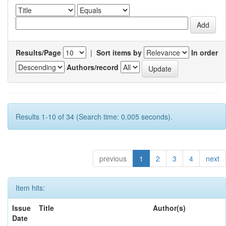
Results/Page
|
Sort items by
In order
Authors/record
Results 1-10 of 34 (Search time: 0.005 seconds).
previous
1
2
3
4
next
Item hits:
Issue
Title
Author(s)
Date