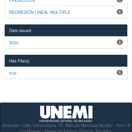
REGRESIÓN LINEAL MULTIPLE
1
Date issued
2022
1
Has File(s)
true
1
Dirección:
Cdla. Universitaria “Dr. Rómulo Minchala Murillo” - Km.1.5
vía Milagro - Virgen de Fátima; Guayas, Ecuador.