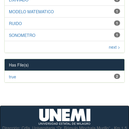
MODELO MATEMATICO
1
RUIDO
1
SONOMETRO
1
next >
Has File(s)
true
2
Dirección:
Cdla. Universitaria “Dr. Rómulo Minchala Murillo” - Km.1.5