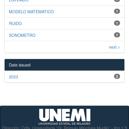
MODELO MATEMATICO
1
RUIDO
1
SONOMETRO
1
next >
Date issued
2023
2
Dirección:
Cdla. Universitaria “Dr. Rómulo Minchala Murillo” - Km.1.5