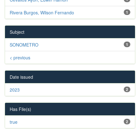
Rivera Burgos, Wilson Fernando
1
Subject
SONOMETRO
1
< previous
Date issued
2023
2
Has File(s)
true
2