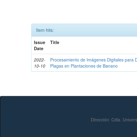
Item hits:
Issue
Title
Date
2022-
Procesamiento de Imágenes Digitales para 
10-10
Plagas en Plantaciones de Banano
Dirección:
Cdla. Univers