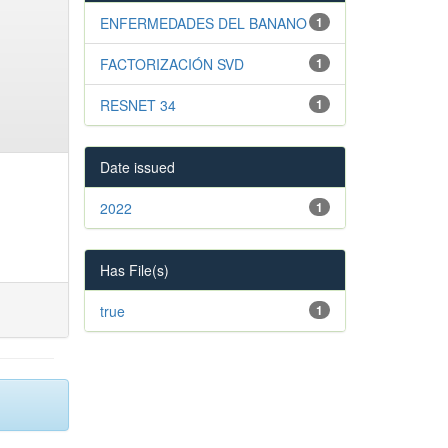
ENFERMEDADES DEL BANANO
1
FACTORIZACIÓN SVD
1
RESNET 34
1
Date issued
2022
1
Has File(s)
true
1