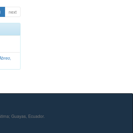
1
next
Abreo,
Fátima; Guayas, Ecuador.