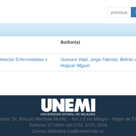
previous
Author(s)
Detectar Enfermedades o
Guevara Viejó, Jorge Fabricio
;
Beltrán 
Holguer Miguel
itaria “Dr. Rómulo Minchala Murillo” - Km.1.5 vía Milagro - Virgen de 
Teléfono:
2715081 ext:3702, 3703, 3704
Correo:
biblioteca.crai@unemi.edu.ec