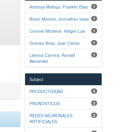
Amboya Mishqui, Franklin Elias
1
Bravo Moreno, Jonnathan Isaac
1
Coronel Montecé, Holger Luis
1
Granizo Arias, Juan Carlos
1
Llerena Carrera, Ronald
1
Alexander
Subject
PRODUCTIVIDAD
4
PRONOSTICOS
2
REDES NEURONALES
2
ARTIFICIALES