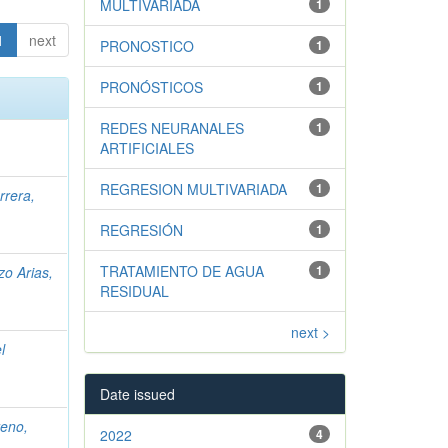
MULTIVARIADA
1
1
next
PRONOSTICO
1
PRONÓSTICOS
1
REDES NEURANALES
1
ARTIFICIALES
REGRESION MULTIVARIADA
1
rrera,
REGRESIÓN
1
TRATAMIENTO DE AGUA
1
zo Arias,
RESIDUAL
next >
l
Date issued
eno,
2022
4