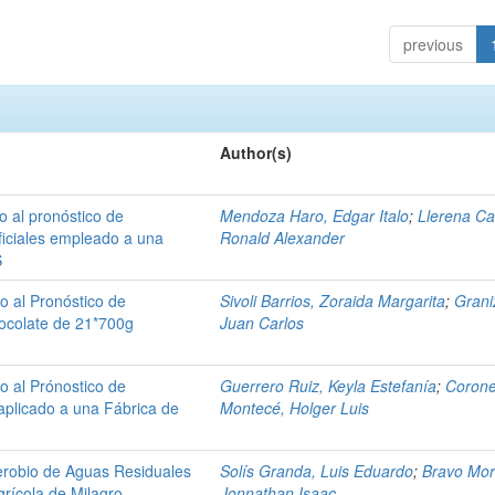
previous
Author(s)
 al pronóstico de
Mendoza Haro, Edgar Italo
;
Llerena Ca
ficiales empleado a una
Ronald Alexander
S
 al Pronóstico de
Sivoli Barrios, Zoraida Margarita
;
Grani
ocolate de 21*700g
Juan Carlos
 al Prónostico de
Guerrero Ruiz, Keyla Estefanía
;
Corone
 aplicado a una Fábrica de
Montecé, Holger Luis
erobio de Aguas Residuales
Solís Granda, Luis Eduardo
;
Bravo Mor
grícola de Milagro
Jonnathan Isaac