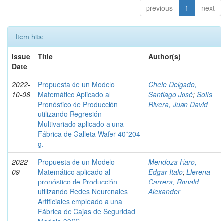
previous
1
next
Item hits:
Issue
Title
Author(s)
Date
2022-
Propuesta de un Modelo
Chele Delgado,
10-06
Matemático Aplicado al
Santiago José
;
Solís
Pronóstico de Producción
Rivera, Juan David
utilizando Regresión
Multivariado aplicado a una
Fábrica de Galleta Wafer 40*204
g.
2022-
Propuesta de un Modelo
Mendoza Haro,
09
Matemático aplicado al
Edgar Italo
;
Llerena
pronóstico de Producción
Carrera, Ronald
utilizando Redes Neuronales
Alexander
Artificiales empleado a una
Fábrica de Cajas de Seguridad
Modelo 39SS