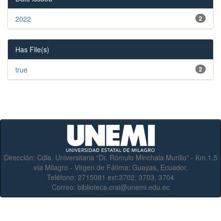
2022
2
Has File(s)
true
2
Dirección:
Cdla. Universitaria “Dr. Rómulo Minchala Murillo” - Km.1.5
vía Milagro - Virgen de Fátima; Guayas, Ecuador.
Teléfono:
2715081 ext:3702, 3703, 3704
Correo:
biblioteca.crai@unemi.edu.ec