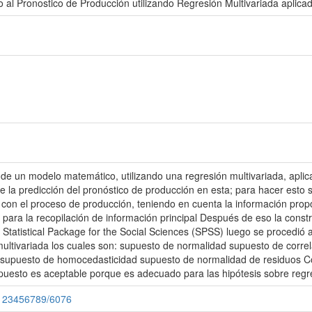
al Pronostico de Producción utilizando Regresión Multivariada aplica
lo de un modelo matemático, utilizando una regresión multivariada, apl
e la predicción del pronóstico de producción en esta; para hacer esto s
 con el proceso de producción, teniendo en cuenta la información prop
o para la recopilación de información principal Después de eso la con
 Statistical Package for the Social Sciences (SPSS) luego se procedió 
multivariada los cuales son: supuesto de normalidad supuesto de correl
 supuesto de homocedasticidad supuesto de normalidad de residuos Co
uesto es aceptable porque es adecuado para las hipótesis sobre regres
e/123456789/6076