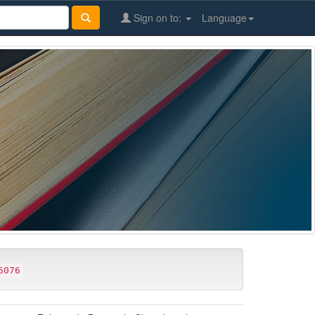
Sign on to:
Language
6076