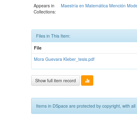
Appears in
Maestría en Matemática Mención Mode
Collections:
Files in This Item:
File
Mora Guevara Kleber_tesis.pdf
Show full item record
Items in DSpace are protected by copyright, with all 