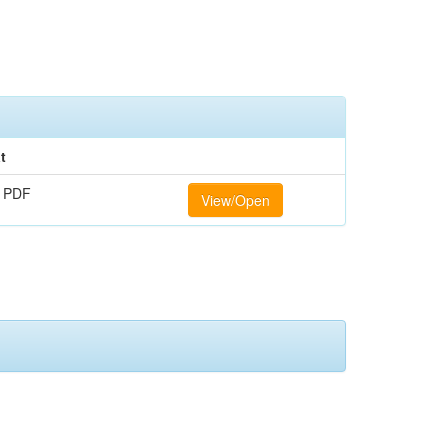
t
 PDF
View/Open