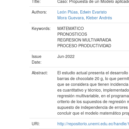
Title:
Caso: Propuesta de un Modelo aplicado 
Authors:
León Plúas, Edwin Evaristo
Mora Guevara, Kleber Andrés
Keywords:
MATEMATICO
PRONOSTICOS
REGRESION MULTIVARAIDA
PROCESO PRODUCTIVIDAD
Issue
Jun-2022
Date:
Abstract:
El estudio actual presenta el desarrol
barras de chocolate 20 g, lo que permit
que se considera que tienen incidencia
es cuantitativo y técnico, implementad
regresión multivariable, en el programa
criterio de los supuestos de regresión 
supuesto de independencia de errores
concluir que el modelo matemático prop
URI:
http://repositorio.unemi.edu.ec/handl