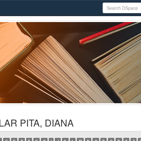
ILAR PITA, DIANA
C
D
E
F
G
H
I
J
K
L
M
N
O
P
Q
R
S
T