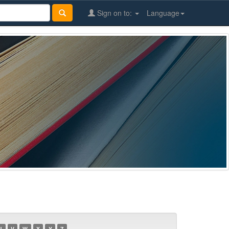
Sign on to:
Language
U
V
W
X
Y
Z