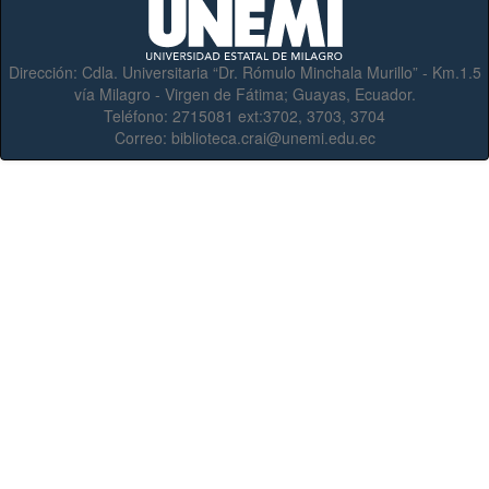
Dirección:
Cdla. Universitaria “Dr. Rómulo Minchala Murillo” - Km.1.5
vía Milagro - Virgen de Fátima; Guayas, Ecuador.
Teléfono:
2715081 ext:3702, 3703, 3704
Correo:
biblioteca.crai@unemi.edu.ec