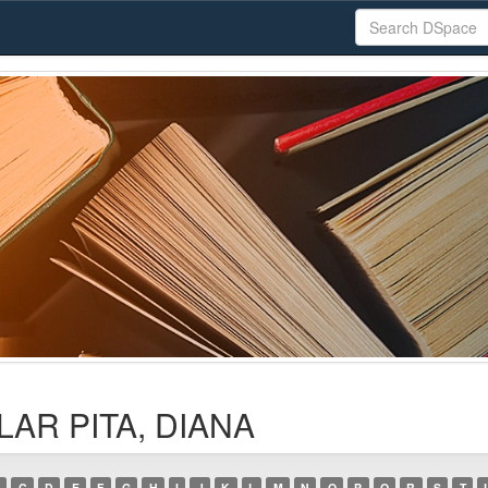
ILAR PITA, DIANA
C
D
E
F
G
H
I
J
K
L
M
N
O
P
Q
R
S
T