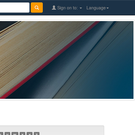
Sign on to:
Language
U
V
W
X
Y
Z