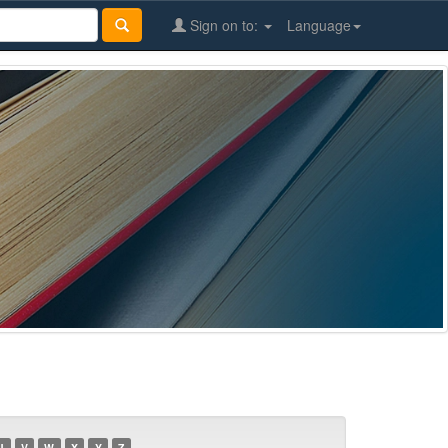
Sign on to:
Language
U
V
W
X
Y
Z