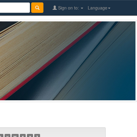
Sign on to:
Language
U
V
W
X
Y
Z