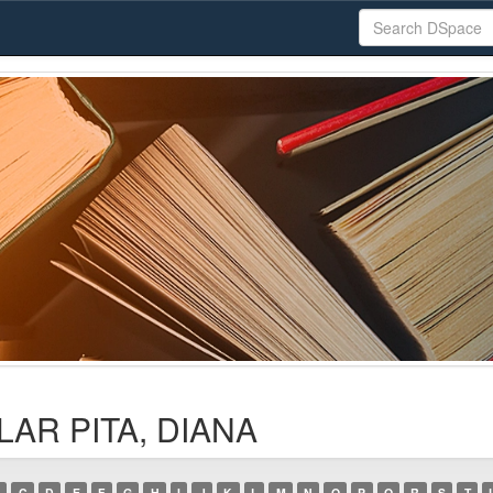
ILAR PITA, DIANA
C
D
E
F
G
H
I
J
K
L
M
N
O
P
Q
R
S
T