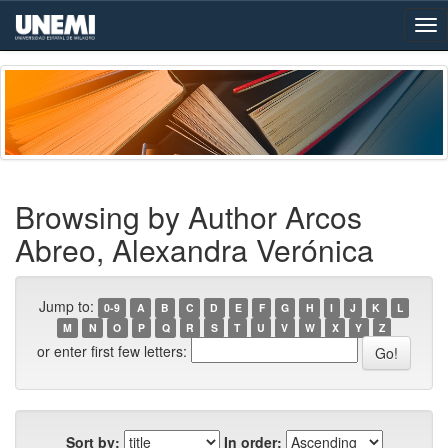
Skip
navigation
Browsing by Author Arcos
Abreo, Alexandra Verónica
Jump to:
0-9
A
B
C
D
E
F
G
H
I
J
K
L
M
N
O
P
Q
R
S
T
U
V
W
X
Y
Z
or enter first few letters:
Sort by:
In order: