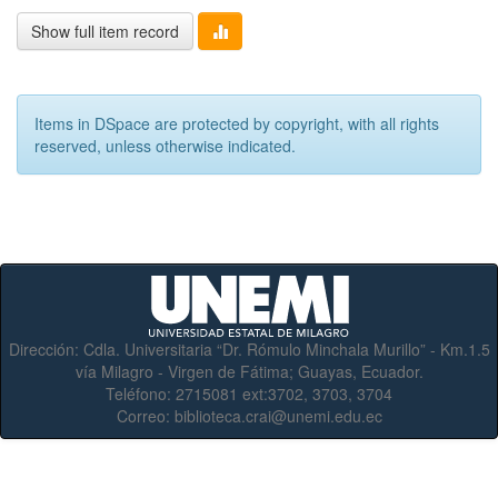
Show full item record
Items in DSpace are protected by copyright, with all rights
reserved, unless otherwise indicated.
Dirección:
Cdla. Universitaria “Dr. Rómulo Minchala Murillo” - Km.1.5
vía Milagro - Virgen de Fátima; Guayas, Ecuador.
Teléfono:
2715081 ext:3702, 3703, 3704
Correo:
biblioteca.crai@unemi.edu.ec