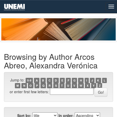
Skip
navigation
Browsing by Author Arcos
Abreo, Alexandra Verónica
Jump to:
0-9
A
B
C
D
E
F
G
H
I
J
K
L
M
N
O
P
Q
R
S
T
U
V
W
X
Y
Z
or enter first few letters:
Sort by:
In order: