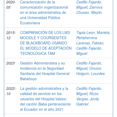
2020-
Caracterización de la
Cedillo Fajardo,
05
comunicación organizacional
Miguel
;
Zamora
en el área administrativa de
Chusan, Meylin
una Universidad Pública
Ecuatoriana
2015-
COMPARACIÓN DE LOS LMS
Tapia Leon, Mariela
;
12
MOODLE Y COURSESITES
Peñaherrera
DE BLACKBOARD USANDO
Larenas, Fabian
;
EL MODELO DE ACEPTACIÓN
Cedillo Fajardo,
TECNOLÓGICA TAM
Miguel
2023
Gestión Administrativa y su
Cedillo Fajardo,
incidencia en la Seguridad
Miguel
;
Orozco
Sanitaria del Hospital General
Holguín, Lourdes
Babahoyo
2022-
La gestión administrativa y la
Cedillo Fajardo,
10
calidad de servicio en los
Miguel
;
Rizzo
usuarios del Hospital básico
Vargas, Jordy
del cantón Baba perteneciente
Gabriel
al Ecuador en el año 2021