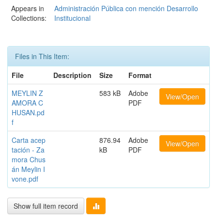
Appears in
Administración Pública con mención Desarrollo
Collections:
Institucional
Files in This Item:
File
Description
Size
Format
MEYLIN Z
583 kB
Adobe
View/Open
AMORA C
PDF
HUSAN.pd
f
Carta acep
876.94
Adobe
View/Open
tación - Za
kB
PDF
mora Chus
án Meylin I
vone.pdf
Show full item record