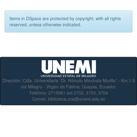
Items in DSpace are protected by copyright, with all rights
reserved, unless otherwise indicated.
Dirección:
Cdla. Universitaria “Dr. Rómulo Minchala Murillo” - Km.1.5
vía Milagro - Virgen de Fátima; Guayas, Ecuador.
Teléfono:
2715081 ext:3702, 3703, 3704
Correo:
biblioteca.crai@unemi.edu.ec