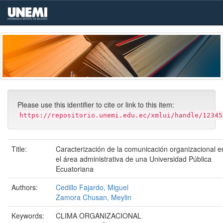
Skip
navigation
Please use this identifier to cite or link to this item:
https://repositorio.unemi.edu.ec/xmlui/handle/12345
Title:
Caracterización de la comunicación organizacional e
el área administrativa de una Universidad Pública
Ecuatoriana
Authors:
Cedillo Fajardo, Miguel
Zamora Chusan, Meylin
Keywords:
CLIMA ORGANIZACIONAL