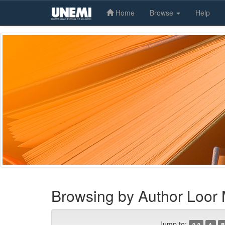
Home
Browse
Help
Skip
navigation
Browsing by Author Loor 
Jump to:
0-9
A
B