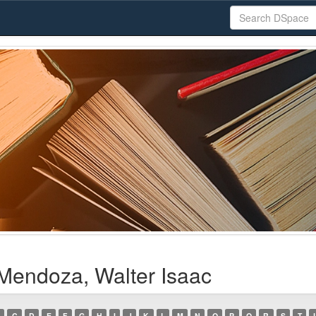
Mendoza, Walter Isaac
C
D
E
F
G
H
I
J
K
L
M
N
O
P
Q
R
S
T