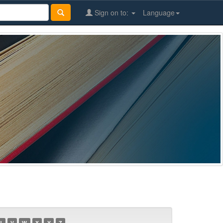
Sign on to:
Language
U
V
W
X
Y
Z