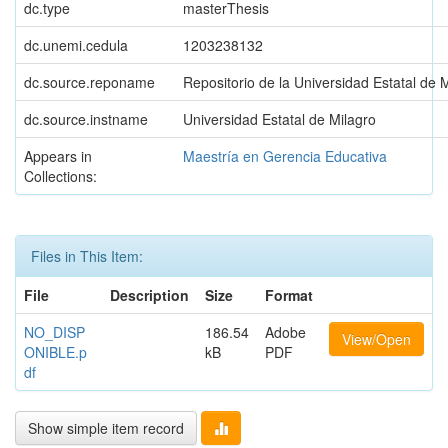
dc.type
masterThesis
dc.unemi.cedula
1203238132
dc.source.reponame
Repositorio de la Universidad Estatal de 
dc.source.instname
Universidad Estatal de Milagro
Appears in
Maestría en Gerencia Educativa
Collections:
Files in This Item:
File
Description
Size
Format
NO_DISP
186.54
Adobe
View/Open
ONIBLE.p
kB
PDF
df
Show simple item record