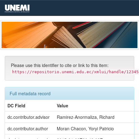
Skip
navigation
Please use this identifier to cite or link to this item:
https://repositorio.unemi.edu.ec/xmlui/handle/12345
Full metadata record
DC Field
Value
dc.contributor.advisor
Ramirez-Anormaliza, Richard
dc.contributor.author
Moran Chacon, Yoryi Patricio