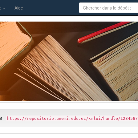
 :
Aide
nt :
https://repositorio.unemi.edu.ec/xmlui/handle/1234567