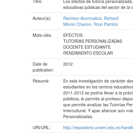
Titre:
Los efectos de tutoría personalizada
educativas públicas del sector de la 
Auteur(s):
Ramirez-Anormaliza, Richard
Moran Chacon, Yoryi Patricio
Mots-clés:
EFECTOS
TUTORÍAS PERSONALIZADAS
DOCENTE ESTUDIANTE
RENDIMIENTO ESCOLAR
Date de
2012
publication:
Résumé:
En esta investigación de carácter des
estudiantes en los centros educativos
2011-2012 se podría llevar a la práct
públicos, le permite al profesor dis
que permite analizar las Tutorías P
Intercultural. Y apar afianzar aún m
Personalizadas.
URI/URL:
http://repositorio.unemi.edu.ec/han