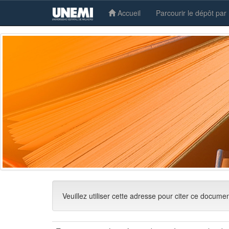
Accueil
Parcourir le dépôt par
Skip
navigation
Veuillez utiliser cette adresse pour citer ce docume