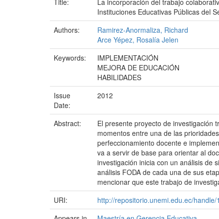
Title:
La incorporación del trabajo colaborati
Instituciones Educativas Públicas del S
Authors:
Ramirez-Anormaliza, Richard
Arce Yépez, Rosalía Jelen
Keywords:
IMPLEMENTACIÓN
MEJORA DE EDUCACIÓN
HABILIDADES
Issue
2012
Date:
Abstract:
El presente proyecto de investigación t
momentos entre una de las prioridades 
perfeccionamiento docente e implementa
va a servir de base para orientar al do
investigación inicia con un análisis de
análisis FODA de cada una de sus etapas.
mencionar que este trabajo de investig
URI:
http://repositorio.unemi.edu.ec/handl
Appears in
Maestría en Gerencia Educativa