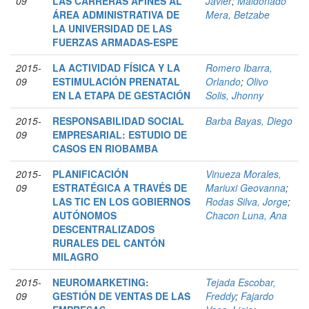
09
LAS CARRERAS AFINES AL
Javier
;
Maldonado
ÁREA ADMINISTRATIVA DE
Mera, Betzabe
LA UNIVERSIDAD DE LAS
FUERZAS ARMADAS-ESPE
2015-
LA ACTIVIDAD FÍSICA Y LA
Romero Ibarra,
09
ESTIMULACIÓN PRENATAL
Orlando
;
Olivo
EN LA ETAPA DE GESTACIÓN
Solis, Jhonny
2015-
RESPONSABILIDAD SOCIAL
Barba Bayas, Diego
09
EMPRESARIAL: ESTUDIO DE
CASOS EN RIOBAMBA
2015-
PLANIFICACIÓN
Vinueza Morales,
09
ESTRATÉGICA A TRAVÉS DE
Mariuxi Geovanna
;
LAS TIC EN LOS GOBIERNOS
Rodas Silva, Jorge
;
AUTÓNOMOS
Chacon Luna, Ana
DESCENTRALIZADOS
RURALES DEL CANTÓN
MILAGRO
2015-
NEUROMARKETING:
Tejada Escobar,
09
GESTIÓN DE VENTAS DE LAS
Freddy
;
Fajardo