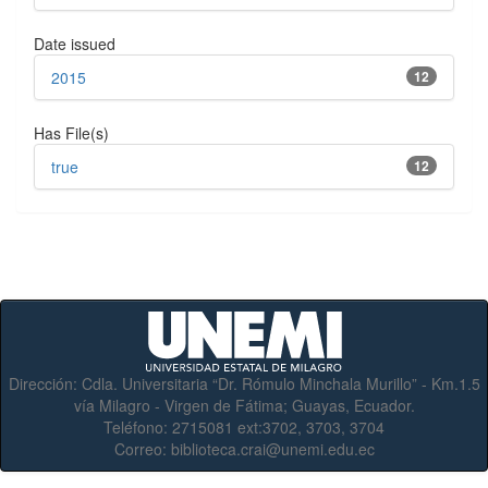
Date issued
2015
12
Has File(s)
true
12
Dirección:
Cdla. Universitaria “Dr. Rómulo Minchala Murillo” - Km.1.5
vía Milagro - Virgen de Fátima; Guayas, Ecuador.
Teléfono:
2715081 ext:3702, 3703, 3704
Correo:
biblioteca.crai@unemi.edu.ec