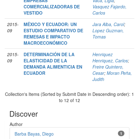
EMPRESAS
Vaca, Ligia
;
COMERCIALIZADORAS DE
Vasquez Fajardo,
VESTIDO
Carlos
2015-
MÉXICO Y ECUADOR: UN
Jara Alba, Carol
;
09
ESTUDIO COMPARATIVO DE
Lopez Guzman,
REMESAS E IMPACTO
Tomas
MACROECONÓMICO
2015-
DETERMINACIÓN DE LA
Henriquez
09
ELASTICIDAD DE LA
Henriquez, Carlos
;
DEMANDA ALIMENTICIA EN
Freire Quintero,
ECUADOR
Cesar
;
Moran Peña,
Judith
Collection's Items (Sorted by Submit Date in Descending order): 1
to 12 of 12
Discover
Author
Barba Bayas, Diego
1