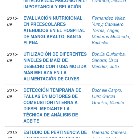
INTELIGENCIA PSICOMOTRIZ:
Alvarado, Jessica
IMPORTANCIA Y RELACIÓN
2015-
EVALUACIÓN NUTRICIONAL
Fernandez Velez,
09
EN PREESCOLARES
Yumy
;
Caballero
ATENDIDOS EN EL HOSPITAL
Torres, Angel
;
DE MANGLARALTO, SANTA
Mederos Mollineda,
ELENA
Katiuska
2015-
UTILIZACIÓN DE DIFERENTES
Bonilla Quilumba,
09
NIVELES DE MAÍZ DE
Sandra
;
Usca
DESECHO CON TUSA MOLIDA
Mendez, Julio
MÁS MELAZA EN LA
ALIMENTACIÓN DE CUYES
2015-
DETECCIÓN TEMPRANA DE
Buchelli Carpio,
09
FALLAS EN MOTORES DE
Luis
;
Garcia
COMBUSTIÓN INTERNA A
Granizo, Vicente
DIESEL MEDIANTE LA
TÉCNICA DE ANÁLISIS DE
ACEITE
2015-
ESTUDIO DE PERTINENCIA DE
Buenaño Cabrera,