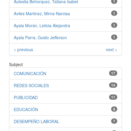
Aulestia Bohorquez, Tatiana Isabel
1
Aviles Martinez, Mirna Narcisa
1
Ayala Morán, Leticia Alejandra
1
Ayala Parra, Guido Jefferson
1
< previous
next >
Subject
COMUNICACIÓN
17
REDES SOCIALES
14
PUBLICIDAD
11
EDUCACIÓN
8
DESEMPEÑO LABORAL
7