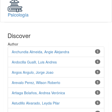
Psicología
Discover
Author
Anchundia Almeida, Angie Alejandra
1
Andocilla Gualli, Luis Andres
1
Angos Angulo, Jorge Joao
1
Arevalo Perez, Wilson Roberto
1
Artiaga Bolaños, Andrea Verónica
1
Astudillo Alvarado, Leyda Pilar
1