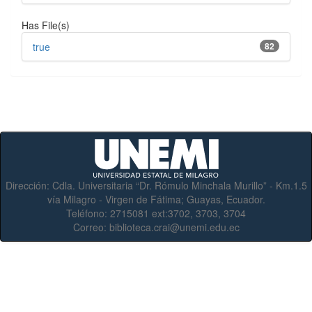
Has File(s)
true
82
Dirección:
Cdla. Universitaria “Dr. Rómulo Minchala Murillo” - Km.1.5
vía Milagro - Virgen de Fátima; Guayas, Ecuador.
Teléfono:
2715081 ext:3702, 3703, 3704
Correo:
biblioteca.crai@unemi.edu.ec