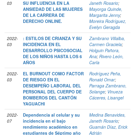
03
SU INFLUENCIA EN LA
Janeth Rosario
;
ANSIEDAD DE LAS MUJERES
Mayorga Quinde,
DE LA CARRERA DE
Margarita Jenny
;
DERECHO ONLINE.
Moreira Rodríguez,
Evelyn Geragda
2022-
: ESTILOS DE CRIANZA Y SU
Zambrano Villalba,
03
INCIDENCIA EN EL
Carmen Graciela
;
DESARROLLO PSICOSOCIAL
Holguin Pañora,
DE LOS NIÑOS HASTA LOS 6
Ana
;
Rivero León,
AÑOS
Carla
2022-
EL BURNOUT COMO FACTOR
Rodríguez Peña,
03
DE RIESGO EN EL
Ronald Omar
;
DESEMPEÑO LABORAL DEL
Parraga Zambrano,
PERSONAL DEL CUERPO DE
Solange
;
Vinueza
BOMBEROS DEL CANTÓN
Cáceres, Lisangel
YAGUACHI
2022-
Dependencia al celular y su
Medina Benavides,
07
incidencia en el bajo
Janeth Rosario
;
rendimiento académico en
Guamán Díaz, Erick
estudiantes de Séptimo año
Adrián