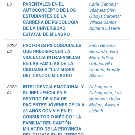
03
PARENTALES EN EL
Karla Gabriela
;
AUTOCONCEPTO DE LOS
Vásquez Cleri,
ESTUDIANTES DE LA
Gladys Carolina
;
CARRERA DE PSICOLOGÍA
Villacis Santos,
DE LA UNIVERSIDAD
Adriana Lissette
ESTATAL DE MILAGRO
2022-
FACTORES PSICOSOCIALES
Peña Herrera,
03
QUE PREDISPONEN LA
Bernardo
;
Vera
VIOLENCIA INTRAFAMILIAR
Mera, Edison
EN LAS FAMILIAS DE LA
Gabriel,Villa
CIUDADELA “LUZ MARÍA”
Cedeño, Freddy
DEL CANTÓN MILAGRO
Alberto
2022-
INTELIGENCIA EMOCIONAL Y
Chisaguano
01
SU INFLUENCIA EN EL
Chisaguano, Luis
SENTIDO DE VIDA DE
Armando
;
Rojas
PACIENTES JÓVENES DE 20 A
Muñoz, Allisson
23 AÑOS CON VIH EN EL
Lisbeth
CONSULTORIO MÉDICO “LA
FAMILIA” DEL CANTÓN
MILAGRO DE LA PROVINCIA
DEL GUAYAS EN EL PERIODO