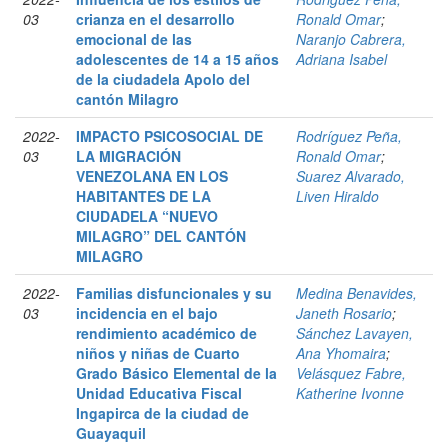
03
crianza en el desarrollo
Ronald Omar
;
emocional de las
Naranjo Cabrera,
adolescentes de 14 a 15 años
Adriana Isabel
de la ciudadela Apolo del
cantón Milagro
2022-
IMPACTO PSICOSOCIAL DE
Rodríguez Peña,
03
LA MIGRACIÓN
Ronald Omar
;
VENEZOLANA EN LOS
Suarez Alvarado,
HABITANTES DE LA
Liven Hiraldo
CIUDADELA “NUEVO
MILAGRO” DEL CANTÓN
MILAGRO
2022-
Familias disfuncionales y su
Medina Benavides,
03
incidencia en el bajo
Janeth Rosario
;
rendimiento académico de
Sánchez Lavayen,
niños y niñas de Cuarto
Ana Yhomaira
;
Grado Básico Elemental de la
Velásquez Fabre,
Unidad Educativa Fiscal
Katherine Ivonne
Ingapirca de la ciudad de
Guayaquil