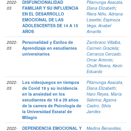
2022-
DISFUNCIONALIDAD
Pilamunga Asacata,
03
FAMILIAR Y SU INFLUENCIA
Diana Elizabeth
;
EN EL DESARROLLO
Riera Niño, Adriana
EMOCIONAL DE LAS
Lissette
;
Espinoza
ADOLESCENTES DE 14 A 15
Vega, Anabel
AÑOS
Amarilis
2022-
Personalidad y Estilos de
Zambrano Villalba,
03
Aprendizaje en estudiantes
Carmen Graciela
;
universitarios
Carranza Cercado,
Omar Antonio
;
Chullí Rivera, Kevin
Eduardo
2022-
Los videojuegos en tiempos
Pilamunga Asacata,
03
de Covid 19 y su incidencia
Diana Elizabeth
;
en la ansiedad en los
Haro Reyes, María
estudiantes de 18 a 29 años
Sabrina
;
Agama
de la carrera de Psicología de
Castro, Silvia
la Universidad Estatal de
Jamilex
Milagro
2022-
DEPENDENCIA EMOCIONAL Y
Medina Benavides,