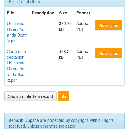
Files in This Item:
File
Description
Size
Format
Uruchima
372.79
Adobe
View/Open
Rivera Yol
kB
PDF
anda Beatr
iz.pdf
Carta de a
458.24
Adobe
View/Open
ceptación -
kB
PDF
Uruchima
Rivera Yol
anda Beatr
iz.pdf
Show simple item record
Items in DSpace are protected by copyright, with all rights
reserved, unless otherwise indicated.