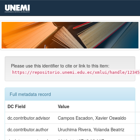
Skip
navigation
Please use this identifier to cite or link to this item:
https://repositorio.unemi.edu.ec/xmlui/handle/12345
Full metadata record
DC Field
Value
dc.contributor.advisor
Campos Escadon, Xavier Oswaldo
dc.contributor.author
Uruchima Rivera, Yolanda Beatriz