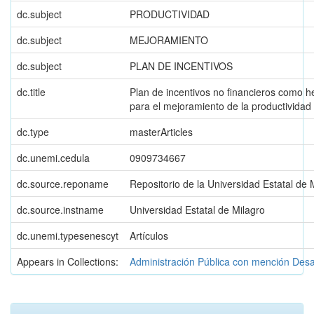
dc.subject
PRODUCTIVIDAD
dc.subject
MEJORAMIENTO
dc.subject
PLAN DE INCENTIVOS
dc.title
Plan de incentivos no financieros como h
para el mejoramiento de la productividad
dc.type
masterArticles
dc.unemi.cedula
0909734667
dc.source.reponame
Repositorio de la Universidad Estatal de 
dc.source.instname
Universidad Estatal de Milagro
dc.unemi.typesenescyt
Artículos
Appears in Collections:
Administración Pública con mención Desarr