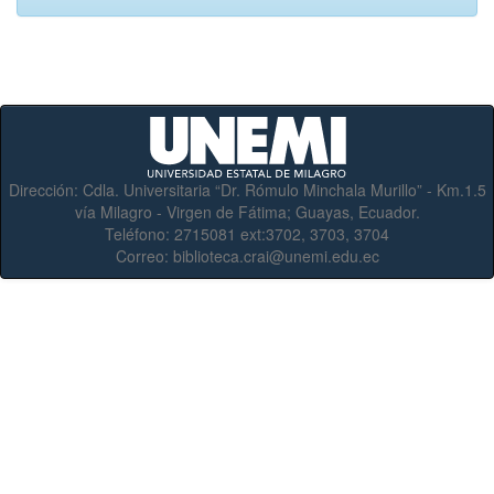
Dirección:
Cdla. Universitaria “Dr. Rómulo Minchala Murillo” - Km.1.5
vía Milagro - Virgen de Fátima; Guayas, Ecuador.
Teléfono:
2715081 ext:3702, 3703, 3704
Correo:
biblioteca.crai@unemi.edu.ec