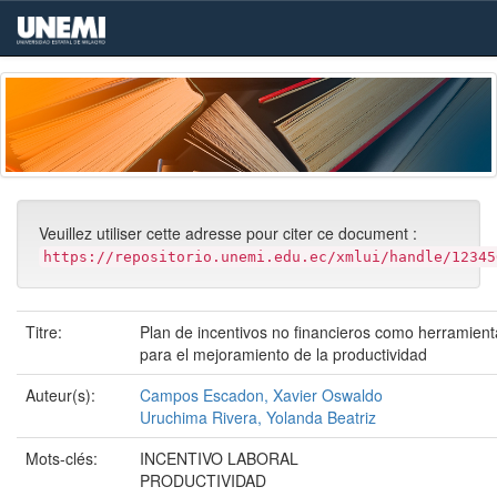
Skip
navigation
Veuillez utiliser cette adresse pour citer ce document :
https://repositorio.unemi.edu.ec/xmlui/handle/12345
Titre:
Plan de incentivos no financieros como herramient
para el mejoramiento de la productividad
Auteur(s):
Campos Escadon, Xavier Oswaldo
Uruchima Rivera, Yolanda Beatriz
Mots-clés:
INCENTIVO LABORAL
PRODUCTIVIDAD