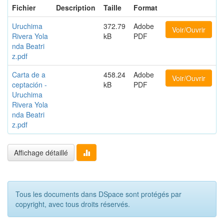
Fichier
Description
Taille
Format
Uruchima
372.79
Adobe
Voir/Ouvrir
Rivera Yola
kB
PDF
nda Beatri
z.pdf
Carta de a
458.24
Adobe
Voir/Ouvrir
ceptación -
kB
PDF
Uruchima
Rivera Yola
nda Beatri
z.pdf
Affichage détaillé
Tous les documents dans DSpace sont protégés par
copyright, avec tous droits réservés.