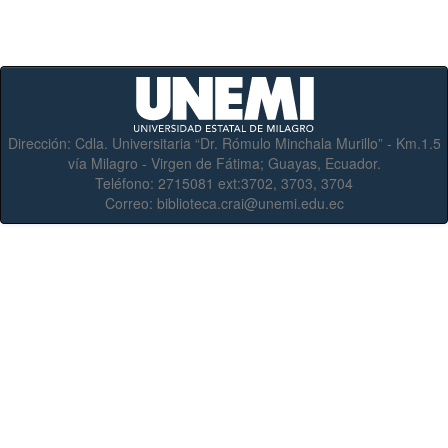
Dirección:
Cdla. Universitaria “Dr. Rómulo Minchala Murillo” - Km.1.5
vía Milagro - Virgen de Fátima; Guayas, Ecuador.
Teléfono:
2715081 ext:3702, 3703, 3704
Correo:
biblioteca.crai@unemi.edu.ec