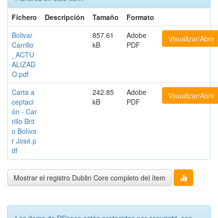
Fichero
Descripción
Tamaño
Formato
Bolivar
857.61
Adobe
Visualizar/Abrir
Carrillo
kB
PDF
_ACTU
ALIZAD
O.pdf
Carta a
242.85
Adobe
Visualizar/Abrir
ceptaci
kB
PDF
ón - Car
rillo Brit
o Bolíva
r José.p
df
Mostrar el registro Dublin Core completo del ítem
Los ítems de DSpace están protegidos por copyright, con