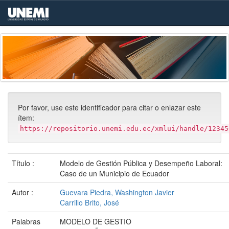
Skip
navigation
Por favor, use este identificador para citar o enlazar este
ítem:
https://repositorio.unemi.edu.ec/xmlui/handle/12345
Título :
Modelo de Gestión Pública y Desempeño Laboral:
Caso de un Municipio de Ecuador
Autor :
Guevara Piedra, Washington Javier
Carrillo Brito, José
Palabras
MODELO DE GESTIO