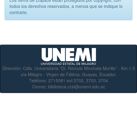
todos los derechos reservados, a menos que se indique lo
contrario.
Dirección:
Cdla. Universitaria “Dr. Rómulo Minchala Murillo” - Km.1.5
vía Milagro - Virgen de Fátima; Guayas, Ecuador.
Teléfono:
2715081 ext:3702, 3703, 3704
Correo:
biblioteca.crai@unemi.edu.ec