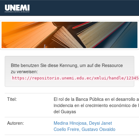
Skip
navigation
Bitte benutzen Sie diese Kennung, um auf die Ressource
zu verweisen:
https://repositorio.unemi.edu.ec/xmlui/handle/12345
Titel:
El rol de la Banca Pública en el desarrollo a
incidencia en el crecimiento económico de l
del Guayas
Autoren:
Medina Hinojosa, Deysi Janet
Coello Freire, Gustavo Osvaldo