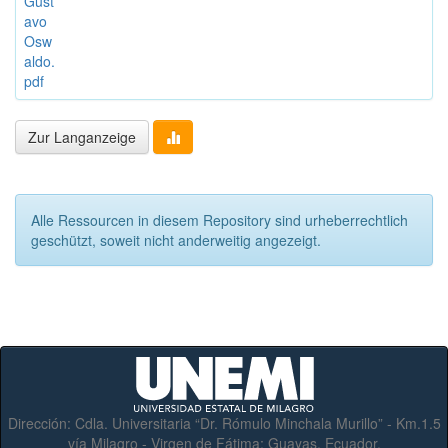
Gust
avo
Osw
aldo.
pdf
Zur Langanzeige
Alle Ressourcen in diesem Repository sind urheberrechtlich
geschützt, soweit nicht anderweitig angezeigt.
Dirección:
Cdla. Universitaria “Dr. Rómulo Minchala Murillo” - Km.1.5
vía Milagro - Virgen de Fátima; Guayas, Ecuador.