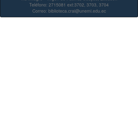
Teléfono:
2715081 ext:3702, 3703, 3704
Correo:
biblioteca.crai@unemi.edu.ec