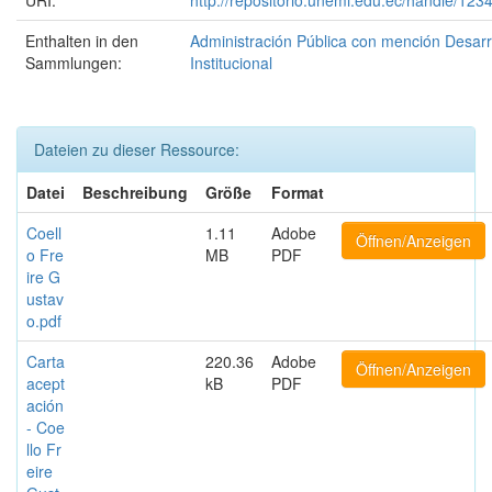
Enthalten in den
Administración Pública con mención Desarr
Sammlungen:
Institucional
Dateien zu dieser Ressource:
Datei
Beschreibung
Größe
Format
Coell
1.11
Adobe
Öffnen/Anzeigen
o Fre
MB
PDF
ire G
ustav
o.pdf
Carta
220.36
Adobe
Öffnen/Anzeigen
acept
kB
PDF
ación
- Coe
llo Fr
eire