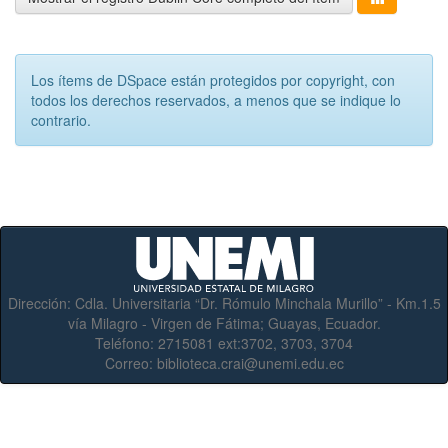
Los ítems de DSpace están protegidos por copyright, con
todos los derechos reservados, a menos que se indique lo
contrario.
Dirección:
Cdla. Universitaria “Dr. Rómulo Minchala Murillo” - Km.1.5
vía Milagro - Virgen de Fátima; Guayas, Ecuador.
Teléfono:
2715081 ext:3702, 3703, 3704
Correo:
biblioteca.crai@unemi.edu.ec