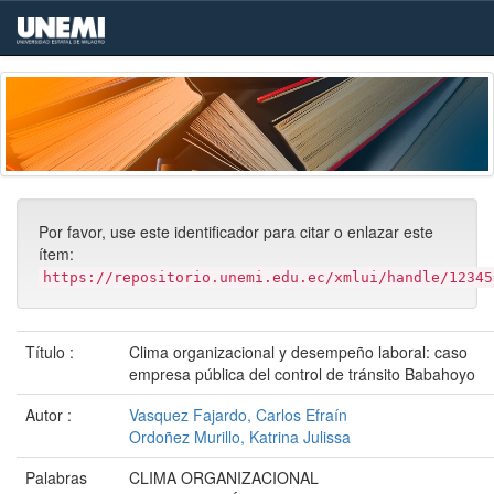
Skip
navigation
Por favor, use este identificador para citar o enlazar este
ítem:
https://repositorio.unemi.edu.ec/xmlui/handle/12345
Título :
Clima organizacional y desempeño laboral: caso
empresa pública del control de tránsito Babahoyo
Autor :
Vasquez Fajardo, Carlos Efraín
Ordoñez Murillo, Katrina Julissa
Palabras
CLIMA ORGANIZACIONAL