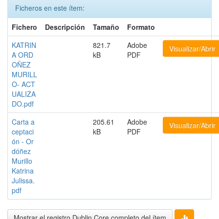
Ficheros en este ítem:
Fichero
Descripción
Tamaño
Formato
KATRIN
821.7
Adobe
Visualizar/Abrir
A ORD
kB
PDF
OÑEZ
MURILL
O- ACT
UALIZA
DO.pdf
Carta a
205.61
Adobe
Visualizar/Abrir
ceptaci
kB
PDF
ón - Or
dóñez
Murillo
Katrina
Julissa.
pdf
Mostrar el registro Dublin Core completo del ítem